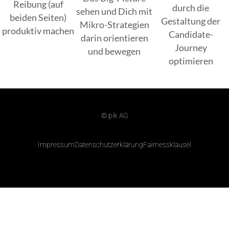
Reibung (auf
durch die
sehen und Dich mit
beiden Seiten)
Gestaltung der
Mikro-Strategien
produktiv machen
Candidate-
darin orientieren
Journey
und bewegen
optimieren
© pik AG
Impressum
Datenschutzerklärung
Fairnessklausel