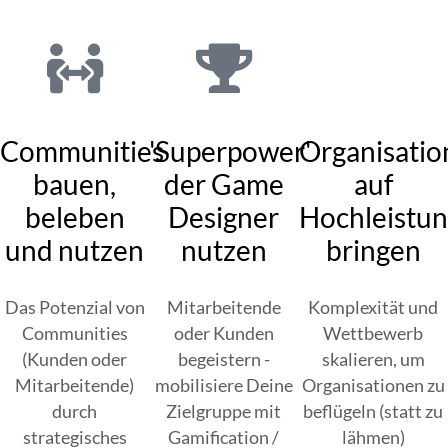
Communities
'Superpower'
Organisatio
bauen,
der Game
auf
beleben
Designer
Hochleistun
und nutzen
nutzen
bringen
Das Potenzial von
Mitarbeitende
Komplexität und
Communities
oder Kunden
Wettbewerb
(Kunden oder
begeistern -
skalieren, um
Mitarbeitende)
mobilisiere Deine
Organisationen zu
durch
Zielgruppe mit
beflügeln (statt zu
strategisches
Gamification /
lähmen)