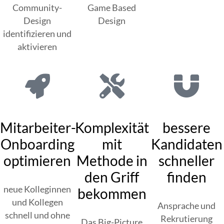
Community-
Game Based
Design
Design
identifizieren und
aktivieren
Mitarbeiter-
Komplexität
bessere
Onboarding
mit
Kandidaten
optimieren
Methode in
schneller
den Griff
finden
neue Kolleginnen
bekommen
und Kollegen
Ansprache und
schnell und ohne
Rekrutierung
Das Big-Picture