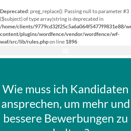
Deprecated
: preg_replace(): Passing null to parameter #3
($subject) of type array|string is deprecated in
/home/clients/9779cd32f25c5a6a064f5477f9831e88/w
content/plugins/wordfence/vendor/wordfence/wf-
waf/src/lib/rules.php
on line
1896
Wie muss ich Kandidaten
ansprechen, um mehr und
bessere Bewerbungen zu