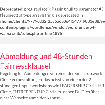
Deprecated
: preg_replace(): Passing null to parameter #3
($subject) of type array|string is deprecated in
/home/clients/9779cd32f25c5a6a064f5477f9831e88/w
content/plugins/wordfence/vendor/wordfence/wf-
waf/src/lib/rules.php
on line
1896
Abmeldung und 48-Stunden
Fairnessklausel
Regelung für Abmeldungen von einer der Smart-up.work
Circle Veranstaltungen, das heisst von einem der 2-
stündigen Impulsworkshops wie LEADERSHIP Circle, HR
Circle, ENTREPRENEUR Circle, zu denen Du Dich über
diese Webseite anmelden kannst.