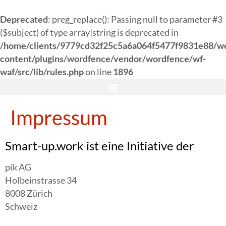
Deprecated
: preg_replace(): Passing null to parameter #3
($subject) of type array|string is deprecated in
/home/clients/9779cd32f25c5a6a064f5477f9831e88/w
content/plugins/wordfence/vendor/wordfence/wf-
waf/src/lib/rules.php
on line
1896
Impressum
Smart-up.work ist eine Initiative der
pik AG
Holbeinstrasse 34
8008 Zürich
Schweiz