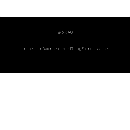
© pik AG
Impressum
Datenschutzerklärung
Fairnessklausel