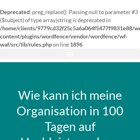
Deprecated
: preg_replace(): Passing null to parameter #3
($subject) of type array|string is deprecated in
/home/clients/9779cd32f25c5a6a064f5477f9831e88/w
content/plugins/wordfence/vendor/wordfence/wf-
waf/src/lib/rules.php
on line
1896
Wie kann ich meine
Organisation in 100
Tagen auf