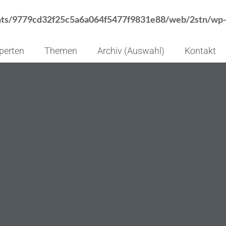
nts/9779cd32f25c5a6a064f5477f9831e88/web/2stn/wp-
perten
Themen
Archiv (Auswahl)
Kontakt