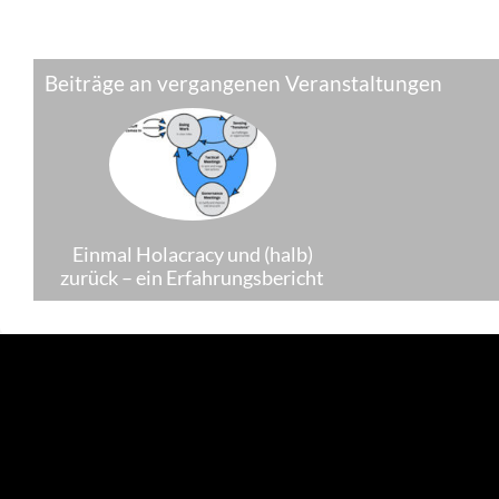
Beiträge an vergangenen Veranstaltungen
Einmal Holacracy und (halb)
zurück – ein Erfahrungsbericht