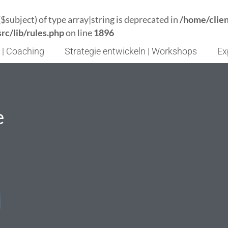
($subject) of type array|string is deprecated in
/home/clie
c/lib/rules.php
on line
1896
 | Coaching
Strategie entwickeln | Workshops
Ex
e