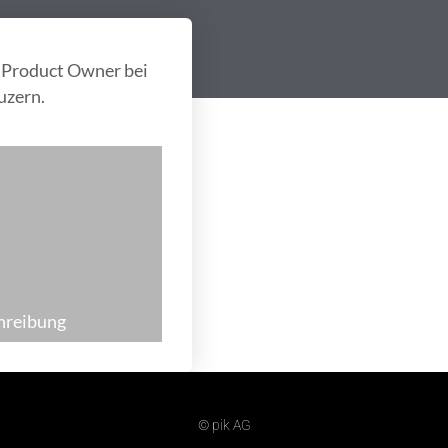
) Product Owner bei
uzern.
chreibung
© pik AG