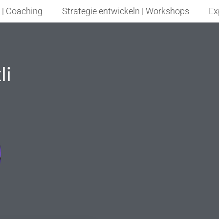
 | Coaching
Strategie entwickeln | Workshops
Ex
li