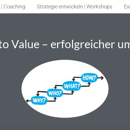
 | Coaching
Strategie entwickeln | Workshops
Ex
to Value – erfolgreicher 