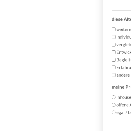
diese Alt
weitere
individ
vergle
Entwick
Begleit
Erfahr
andere
meine Pr
inhouse
offene
egal / 