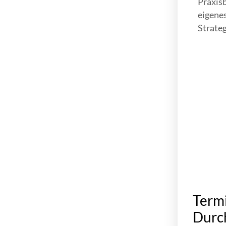
Praxisb
eigene
Strateg
Termi
Durch