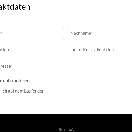
aktdaten
h)
tion
meine
Rolle
/
Funktion
h)
er abonnieren
mich auf dem Laufenden
© pik AG