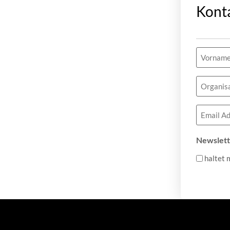
Kont
Name
(erforderlic
Organisa
Email
(erforderlic
Newslett
haltet 