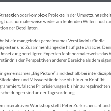
trategien oder komplexe Projekte in der Umsetzung scheit
iegt das normalerweise weder am fehlenden Willen, noch a
ion der Beteiligten.
hr ist ein mangelndes gemeinsames Verständnis für die
igkeiten und Zusammenhänge die häufigste Ursache. Den
 Umsetzung beteiligten Experten fehlt normalerweise das
ständnis der Perspektiven anderer Bereiche als dem eigen
n gemeinsames „Big Picture“ sind deshalb bei interdiszipl
Silodenken und Missverständnisse bis hin zum Konflikt
rammiert, falsche Priorisierungen bis hin zu regelrechten
tscheidungen sind an der Tagesordnung.
em interaktiven Workshop stellt Peter Zurkirchen anhand 