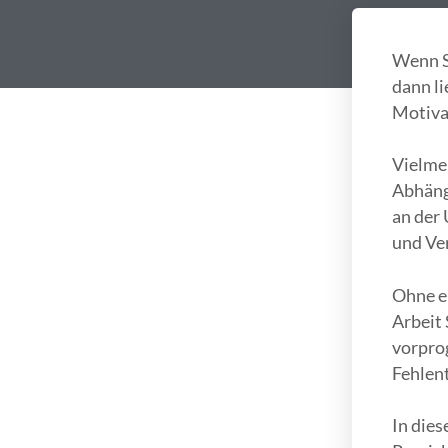
Wenn S
dann l
Motivat
Vielme
Abhäng
an der
und Ver
Ohne ei
Arbeit 
vorprog
Fehlen
In dies