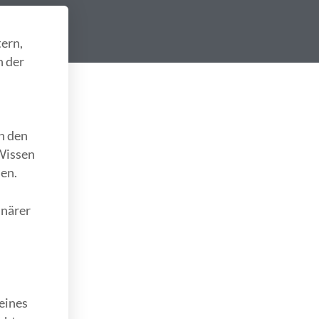
ern,
n der
n den
 Wissen
en.
inärer
eines