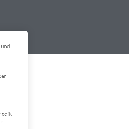
 und
der
thodik
ie