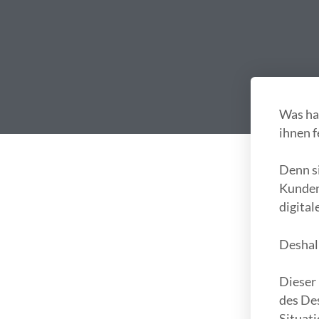
Was ha
ihnen 
Denn s
Kunden
digital
Deshal
Dieser 
des Des
Situati