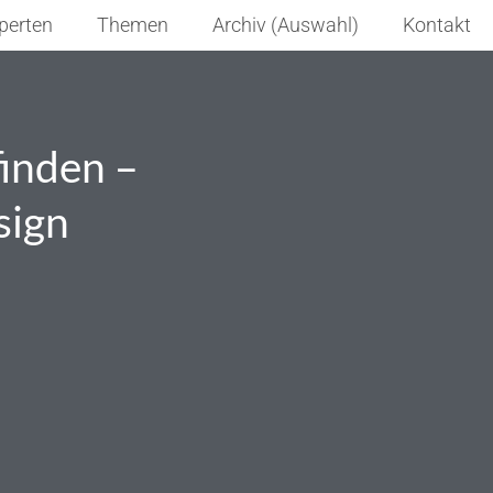
perten
Themen
Archiv (Auswahl)
Kontakt
inden –
sign