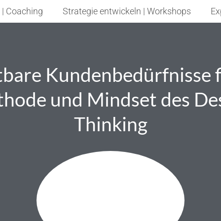
 | Coaching
Strategie entwickeln | Workshops
Ex
tbare Kundenbedürfnisse f
hode und Mindset des De
Thinking