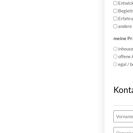
Entwick
Begleit
Erfahr
andere
meine Pr
inhouse
offene
egal / 
Kont
Name
(erforderlic
Organisa