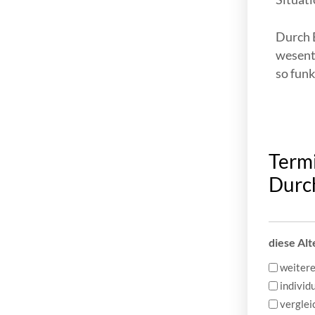
Durch 
wesent
so funk
Termi
Durch
diese Alt
weitere
individ
vergle