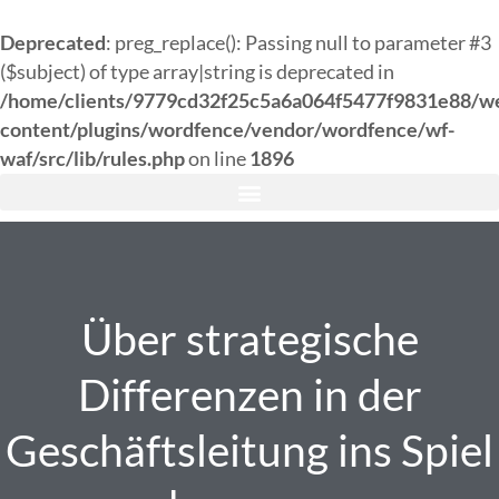
Deprecated
: preg_replace(): Passing null to parameter #3
($subject) of type array|string is deprecated in
/home/clients/9779cd32f25c5a6a064f5477f9831e88/w
content/plugins/wordfence/vendor/wordfence/wf-
waf/src/lib/rules.php
on line
1896
Über strategische
Differenzen in der
Geschäftsleitung ins Spiel