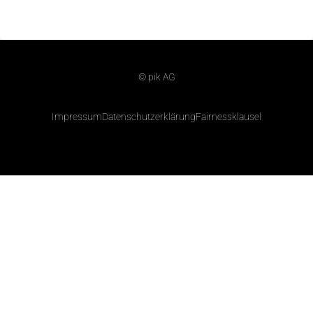
© pik AG
Impressum
Datenschutzerklärung
Fairnessklausel