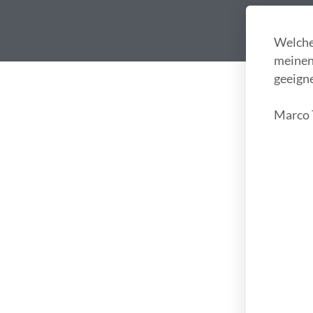
Welche
meinen 
geeign
Marco 