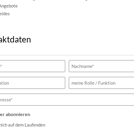
 Angebote
beides
aktdaten
h)
tion
meine
Rolle
/
Funktion
h)
er abonnieren
mich auf dem Laufenden