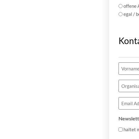
offene
egal / 
Kont
Name
(erforderlic
Organisa
Email
(erforderlic
Newslett
haltet 