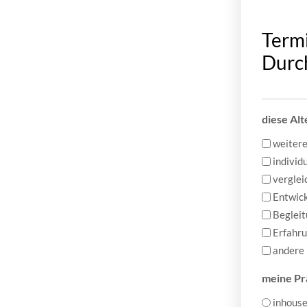
Termi
Durch
diese Alt
weitere
individ
vergle
Entwick
Begleit
Erfahr
andere
meine Pr
inhouse