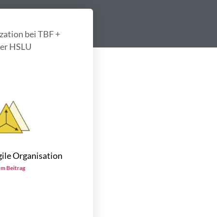
zation bei TBF +
der HSLU
ile Organisation
m Beitrag