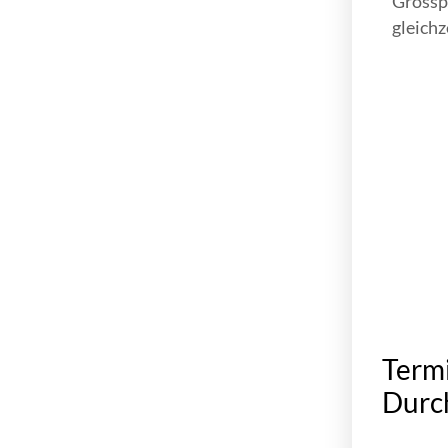
Grosspr
gleichz
Termi
Durch