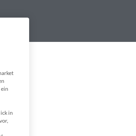
market
en
 ein
ick in
vor,