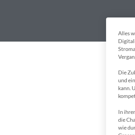
Alles w
Digital
Stroman
Vergan
Die Zuk
und ein
kann. U
kompeti
In ihr
die Cha
wie dur