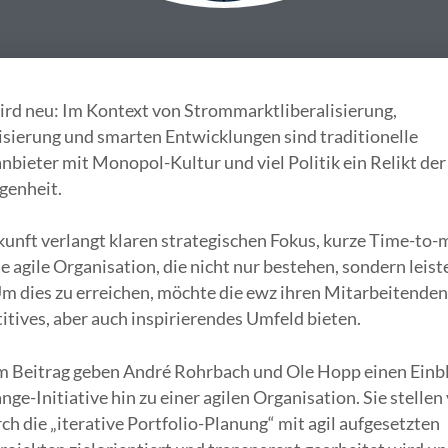
ird neu: Im Kontext von Strommarktliberalisierung,
isierung und smarten Entwicklungen sind traditionelle
bieter mit Monopol-Kultur und viel Politik ein Relikt der
genheit.
unft verlangt klaren strategischen Fokus, kurze Time-to-
e agile Organisation, die nicht nur bestehen, sondern leist
m dies zu erreichen, möchte die ewz ihren Mitarbeitenden
tives, aber auch inspirierendes Umfeld bieten.
em Beitrag geben André Rohrbach und Ole Hopp einen Einbl
nge-Initiative hin zu einer agilen Organisation. Sie stellen 
ch die „iterative Portfolio-Planung“ mit agil aufgesetzten