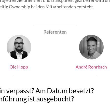
ojekten zielorientiert und transparent gearbeitet wird u
eitig Ownership bei den Mitarbeitenden entsteht.
Referenten
Ole Hopp
André Rohrbach
n verpasst? Am Datum besetzt?
führung ist ausgebucht?