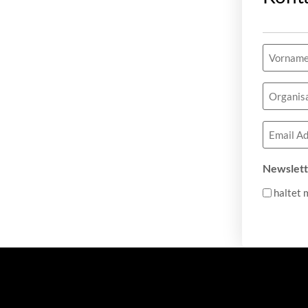
Name
(erforderlic
Organisa
Email
(erforderlic
Newslett
haltet 