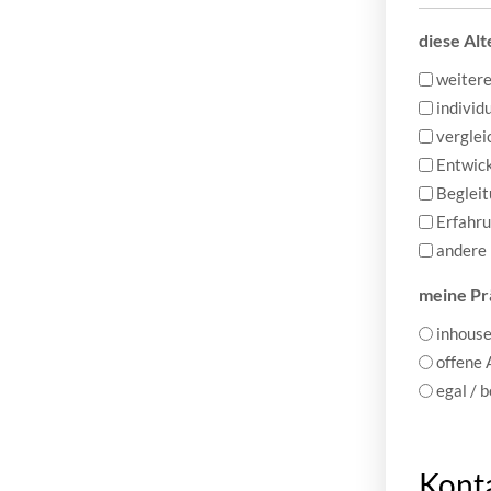
diese Alt
weitere
individ
vergle
Entwick
Begleit
Erfahr
andere
meine Pr
inhouse
offene
egal / 
Kont