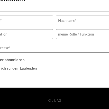
h)
tion
meine
Rolle
/
Funktion
h)
er abonnieren
mich auf dem Laufenden
© pik AG