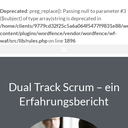
Deprecated
: preg_replace(): Passing null to parameter #3
($subject) of type array|string is deprecated in
/home/clients/9779cd32f25c5a6a064f5477f9831e88/w
content/plugins/wordfence/vendor/wordfence/wf-
waf/src/lib/rules.php
on line
1896
Dual Track Scrum – ein
Erfahrungsbericht