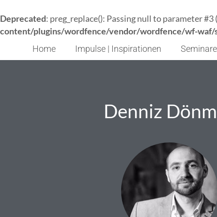
Deprecated
: preg_replace(): Passing null to parameter #3 
content/plugins/wordfence/vendor/wordfence/wf-waf/sr
Home
Impulse | Inspirationen
Seminare
Denniz Dönm