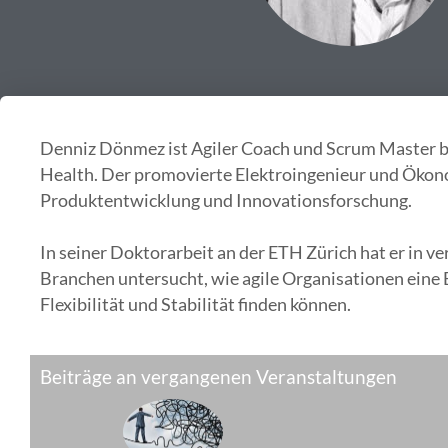
Denniz Dönmez ist Agiler Coach und Scrum Master 
Health. Der promovierte Elektroingenieur und Ökono
Produktentwicklung und Innovationsforschung.
In seiner Doktorarbeit an der ETH Zürich hat er in v
Branchen untersucht, wie agile Organisationen eine
Flexibilität und Stabilität finden können.
Beiträge an vergangenen Veranstaltungen