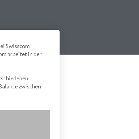
bei Swisscom
m arbeitet in der
erschiedenen
 Balance zwischen