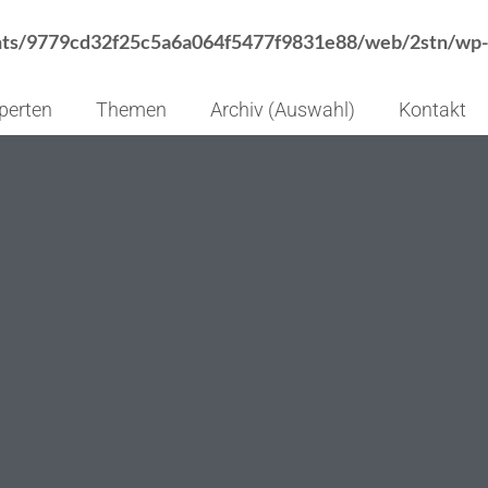
nts/9779cd32f25c5a6a064f5477f9831e88/web/2stn/wp-
perten
Themen
Archiv (Auswahl)
Kontakt