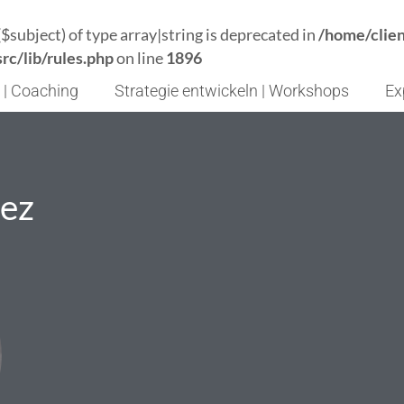
($subject) of type array|string is deprecated in
/home/clie
c/lib/rules.php
on line
1896
 | Coaching
Strategie entwickeln | Workshops
Ex
ez