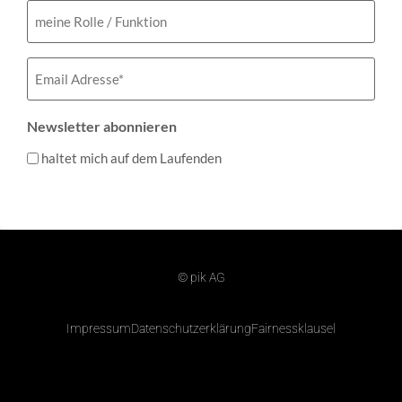
meine
Rolle
/
Funktion
Email
(erforderlich)
Newsletter abonnieren
haltet mich auf dem Laufenden
© pik AG
Impressum
Datenschutzerklärung
Fairnessklausel